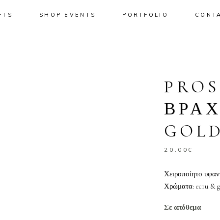
FTS
SHOP EVENTS
PORTFOLIO
CONT
No pro
PROS
ΒΡΑΧ
GOL
20.00
€
Χειροποίητο υφα
Χρώματα: ecru & g
Σε απόθεμα