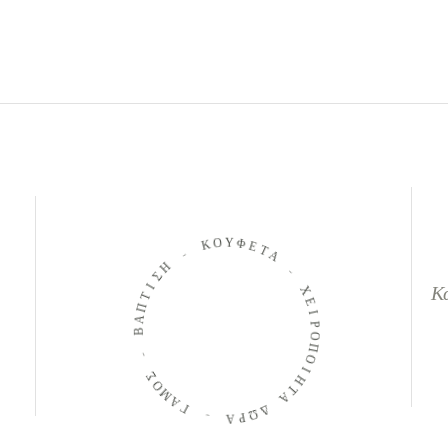
Ο
Κ
Υ
Φ
-
Ε
Η
Τ
Α
Σ
Ι
Τ
-
Κ
Π
Χ
Α
Ε
Β
Ι
Ρ
-
Ο
Π
Σ
Ο
Ο
Μ
Ι
Η
Α
Τ
Γ
Α
-
Δ
Ω
Α
Ρ