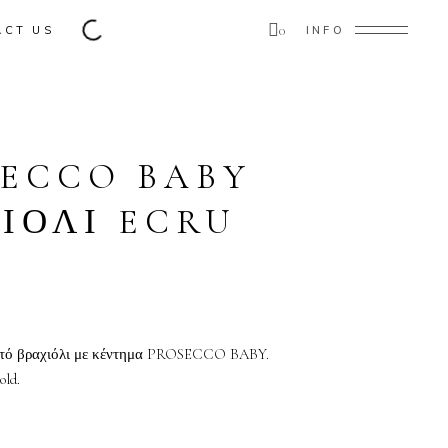
0
ACT US
INFO
ducts in the cart.
ECCO BABY
ΙΟΛΙ ECRU
D
ντό βραχιόλι με κέντημα PROSECCO BABY.
old.