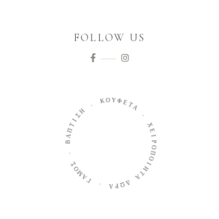
FOLLOW US
Ο
Υ
Κ
Φ
Ε
-
Τ
Α
Η
Σ
-
Ι
Τ
Χ
Π
Α
Ε
Β
Ι
Ρ
Ο
-
Π
Ο
Σ
Ο
Ι
Μ
Η
Α
Τ
Α
Γ
Δ
-
Ω
Ρ
Α