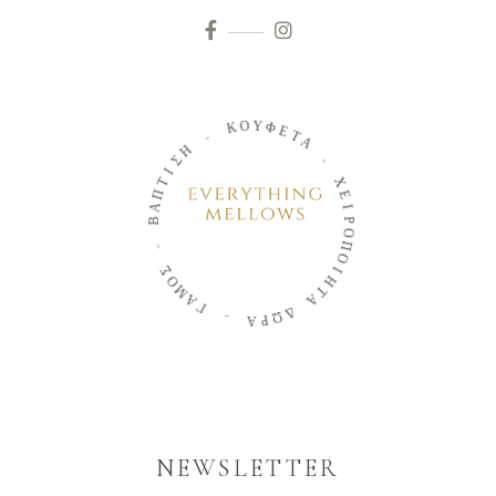
Ο
Κ
Υ
Φ
-
Ε
Τ
Η
Α
Σ
Ι
-
Τ
Π
Χ
Α
Ε
Β
Ι
Ρ
Ο
-
Π
Σ
Ο
Ο
Ι
Μ
Η
Α
Τ
Γ
Α
Δ
-
Ω
Α
Ρ
NEWSLETTER