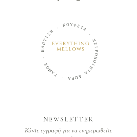
Ο
Κ
Υ
Φ
-
Ε
Τ
Η
Α
Σ
Ι
-
Τ
Π
Χ
Α
Ε
Β
Ι
Ρ
-
Ο
Π
Σ
Ο
Ο
Ι
Μ
Η
Α
Τ
Γ
Α
-
Δ
Ω
Α
Ρ
NEWSLETTER
Κάντε εγγραφή για να ενημερωθείτε