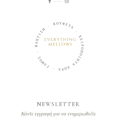
Ο
Υ
Κ
Φ
Ε
-
Τ
Α
Η
Σ
-
Ι
Τ
Χ
Π
Ε
Α
Β
Ι
Ρ
Ο
-
Π
Ο
Σ
Ο
Ι
Η
Μ
Τ
Α
Α
Γ
Δ
-
Ω
Ρ
Α
NEWSLETTER
Κάντε εγγραφή για να ενημερωθείτε