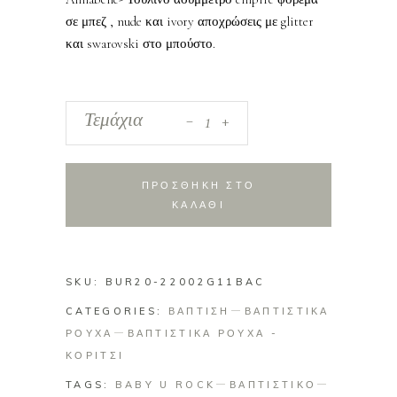
σε μπεζ , nude και ivory αποχρώσεις με glitter
και swarovski στο μπούστο.
_
Βαπτιστικό
Τεμάχια
+
φόρεμα
τούλινο
quantity
ΠΡΟΣΘΗΚΗ ΣΤΟ
ΚΑΛΑΘΙ
SKU:
BUR20-22002G11BAC
CATEGORIES:
ΒΑΠΤΙΣΗ
ΒΑΠΤΙΣΤΙΚΑ
ΡΟΥΧΑ
ΒΑΠΤΙΣΤΙΚΑ ΡΟΥΧΑ -
ΚΟΡΙΤΣΙ
TAGS:
BABY U ROCK
ΒΑΠΤΙΣΤΙΚΟ