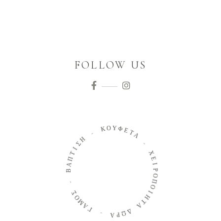
FOLLOW US
Ο
Υ
Κ
Φ
Ε
-
Τ
Α
Η
Σ
-
Ι
Τ
Χ
Π
Ε
Α
Β
Ι
Ρ
Ο
-
Π
Ο
Σ
Ο
Ι
Η
Μ
Τ
Α
Α
Γ
Δ
-
Ω
Ρ
Α