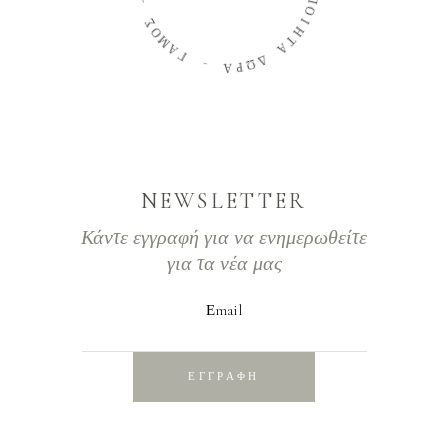
Π
Ο
Σ
Ι
Ο
Η
Μ
Τ
Α
Α
Γ
Δ
-
Ω
Ρ
Α
NEWSLETTER
Κάντε εγγραφή για να ενημερωθείτε
για τα νέα μας
Εmail
ΕΓΓΡΑΦΗ