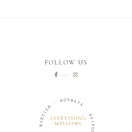
FOLLOW US
Ο
Υ
Κ
Φ
Ε
-
Τ
Α
Η
Σ
-
Ι
Τ
Χ
Π
Ε
Α
Ι
Β
Ρ
Ο
-