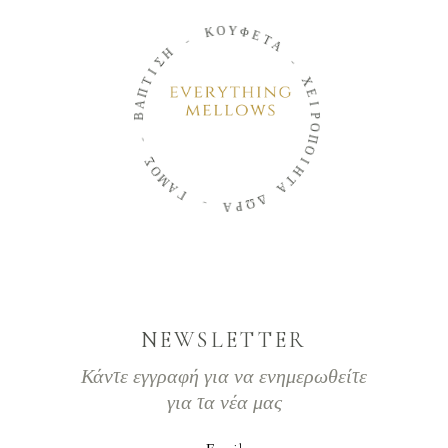
Ο
Κ
Υ
Φ
-
Ε
Τ
Η
Α
Σ
Ι
-
Τ
Π
Χ
Α
Ε
Β
Ι
Ρ
-
Ο
Π
Σ
Ο
Ο
Ι
Μ
Η
Α
Τ
Γ
Α
-
Δ
Ω
Α
Ρ
NEWSLETTER
Κάντε εγγραφή για να ενημερωθείτε
για τα νέα μας