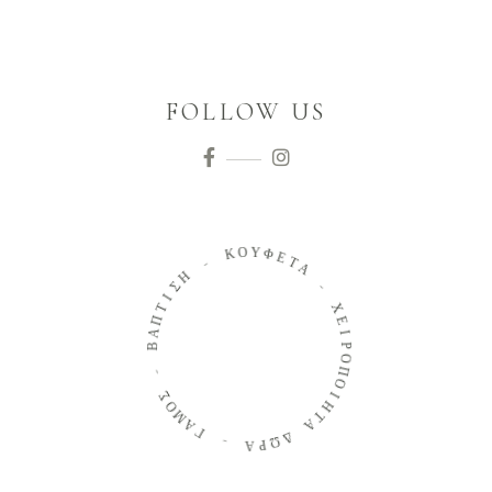
FOLLOW US
Ο
Υ
Κ
Φ
Ε
-
Τ
Α
Η
Σ
-
Ι
Τ
Χ
Π
Α
Ε
Β
Ι
Ρ
Ο
-
Π
Ο
Σ
Ο
Ι
Μ
Η
Α
Τ
Α
Γ
Δ
-
Ω
Ρ
Α