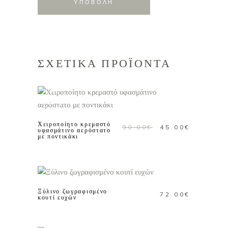
ΣΧΕΤΙΚΑ ΠΡΟΪΟΝΤΑ
ΠΡΟΣΘΗΚΗ ΣΤΟ
Προσφορά!
ΚΑΛΑΘΙ
Χειροποίητο κρεμαστό
Original
Η
90.00
€
45.00
€
υφασμάτινο αερόστατο
με ποντικάκι
price
τρέχουσ
was:
τιμή
ΠΡΟΣΘΗΚΗ ΣΤΟ
90.00€.
είναι:
ΚΑΛΑΘΙ
45.00€.
Ξύλινο ζωγραφισμένο
72.00
€
κουτί ευχών
ΠΡΟΣΘΗΚΗ ΣΤΟ
ΚΑΛΑΘΙ