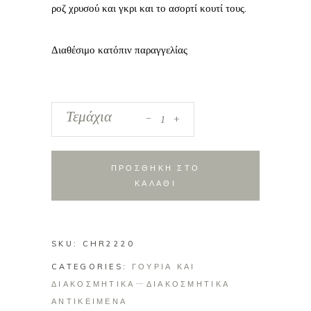
ροζ χρυσού και γκρι και το ασορτί κουτί τους.
Διαθέσιμο κατόπιν παραγγελίας
_
Plexiglass
Τεμάχια
+
σουβέρ
μάτι
quantity
ΠΡΟΣΘΗΚΗ ΣΤΟ
ΚΑΛΑΘΙ
SKU:
CHR2220
CATEGORIES:
ΓΟΥΡΙΑ ΚΑΙ
ΔΙΑΚΟΣΜΗΤΙΚΑ
ΔΙΑΚΟΣΜΗΤΙΚΑ
ΑΝΤΙΚΕΙΜΕΝΑ