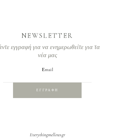
του
προϊόντος
NEWSLETTER
άντε εγγραφή για να ενημερωθείτε για τα
νέα μας
Εmail
ΕΓΓΡΑΦΗ
Everythingmellows.gr