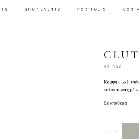
FTS
SHOP EVENTS
PORTFOLIO
CONT
No pro
CLUT
42.00
€
Κομψή clutch τσάν
καλοκαιρινές μέρε
Σε απόθεμα