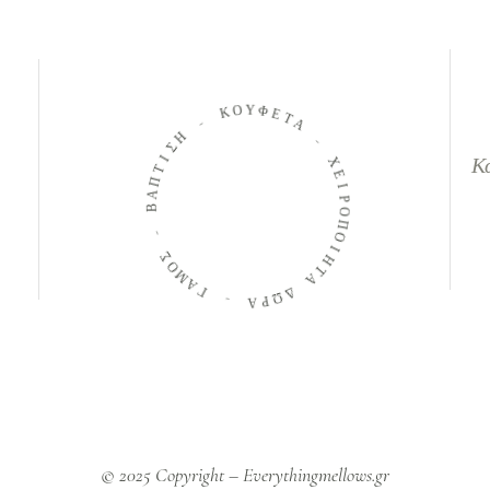
Ο
Κ
Υ
Φ
-
Ε
Τ
Η
Α
Σ
Ι
-
Τ
Κ
Π
Χ
Α
Ε
Β
Ι
Ρ
-
Ο
Π
Σ
Ο
Ο
Μ
Ι
Η
Α
Τ
Γ
Α
-
Δ
Ω
Α
Ρ
© 2025 Copyright – Everythingmellows.gr