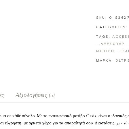
SKU:
O_S262
CATEGORIES
TAGS:
ACCES
ΑΞΕΣΟΥΑΡ
ΜΟΤΙΒΟ
ΤΣΑ
ΜΑΡΚΑ:
OLTR
ες
Αξιολογήσεις (0)
ώμα σε κάθε σύνολο. Με το εντυπωσιακό μοτίβο Oasis, είναι ο ιδανικός 
 και εύχρηστη, με αρκετό χώρο για τα απαραίτητά σου. Διαστάσεις: 32 × 1