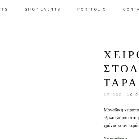
FTS
SHOP EVENTS
PORTFOLIO
CONT
No pro
ΧΕΙΡ
ΣΤΟΛ
ΤΑΡ
Origi
17.00
€
10.0
price
was:
Μοναδική χειροπο
17.00
εξολοκλήρου στο χ
χρόνια κι αν περά
Σε απόθεμα