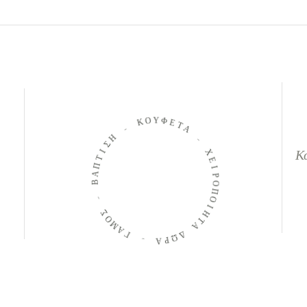
Ο
Υ
Κ
Φ
Ε
-
Τ
Α
Η
Σ
-
Ι
Κ
Τ
Χ
Π
Α
Ε
Β
Ι
Ρ
Ο
-
Π
Ο
Σ
Ο
Ι
Μ
Η
Α
Τ
Α
Γ
Δ
-
Ω
Ρ
Α