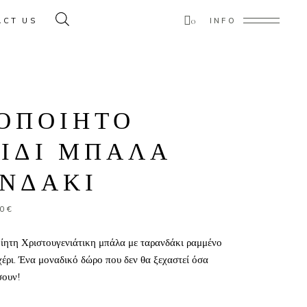
0
ACT US
INFO
ducts in the cart.
ΟΠΟΙΗΤΟ
ΙΔΙ ΜΠΑΛΑ
ΑΝΔΑΚΙ
nal
Η
0
€
τρέχουσα
τιμή
ίητη Χριστουγενιάτικη μπάλα με ταρανδάκι ραμμένο
€.
είναι:
έρι. Ένα μοναδικό δώρο που δεν θα ξεχαστεί όσα
10.00€.
σουν!